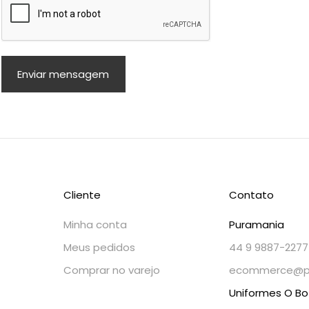
Enviar mensagem
Cliente
Contato
Minha conta
Puramania
Meus pedidos
44 9 9887-2277
Comprar no varejo
ecommerce@pl
Uniformes O Bot