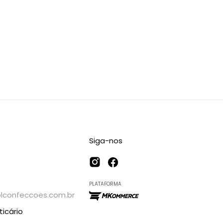
Siga-nos
PLATAFORMA
confeccoes.com.br
icário